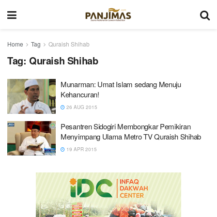
Home
Tag
Quraish Shihab
Tag:
Quraish Shihab
Munarman: Umat Islam sedang Menuju
Kehancuran!
26 AUG 2015
Pesantren Sidogiri Membongkar Pemikiran
Menyimpang Ulama Metro TV Quraish Shihab
19 APR 2015