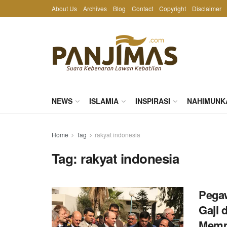
About Us
Archives
Blog
Contact
Copyright
Disclaimer
NEWS
ISLAMIA
INSPIRASI
NAHIMUNK
Home
Tag
rakyat indonesia
Tag:
rakyat indonesia
Pegaw
Gaji 
Memp