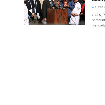
11 FEB 
GAZA, PA
pemerint
mengada