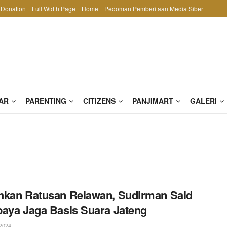
Donation
Full Width Page
Home
Pedoman Pemberitaan Media Siber
AR
PARENTING
CITIZENS
PANJIMART
GALERI
kan Ratusan Relawan, Sudirman Said
aya Jaga Basis Suara Jateng
2024