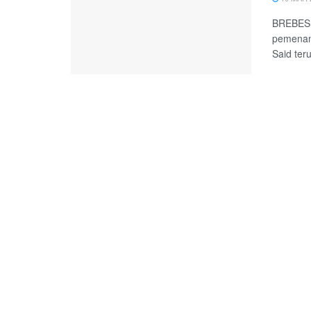
BREBES, 
pemenan
Said ter