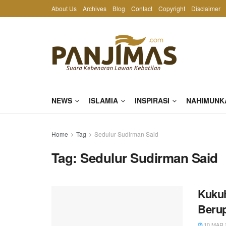
About Us
Archives
Blog
Contact
Copyright
Disclaimer
NEWS
ISLAMIA
INSPIRASI
NAHIMUNK
Home
Tag
Sedulur Sudirman Said
Tag:
Sedulur Sudirman Said
Kukuh
Berup
10 MAR 