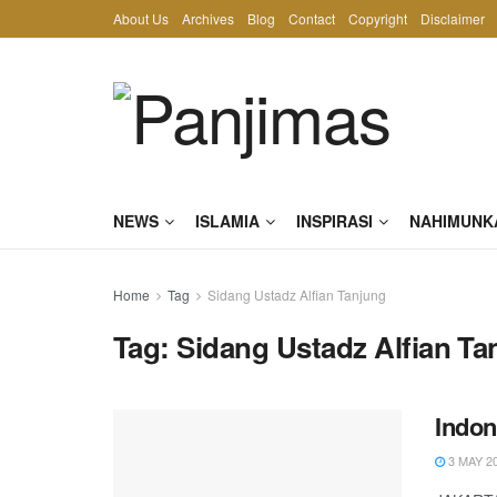
About Us
Archives
Blog
Contact
Copyright
Disclaimer
NEWS
ISLAMIA
INSPIRASI
NAHIMUNK
Home
Tag
Sidang Ustadz Alfian Tanjung
Tag:
Sidang Ustadz Alfian Ta
Indon
3 MAY 2