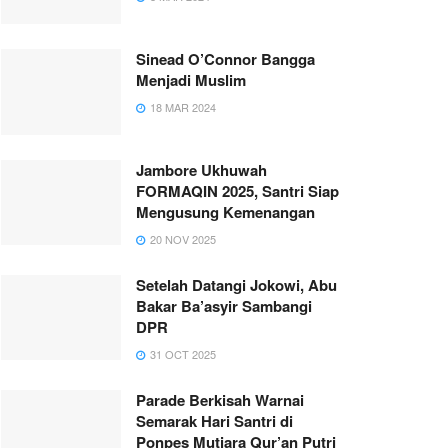
Sinead O’Connor Bangga
Menjadi Muslim
18 MAR 2024
Jambore Ukhuwah
FORMAQIN 2025, Santri Siap
Mengusung Kemenangan
20 NOV 2025
Setelah Datangi Jokowi, Abu
Bakar Ba’asyir Sambangi
DPR
31 OCT 2025
Parade Berkisah Warnai
Semarak Hari Santri di
Ponpes Mutiara Qur’an Putri