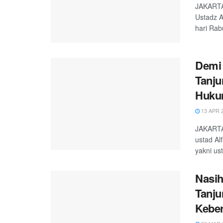
JAKARTA,
Ustadz A
hari Rabu
Demi 
Tanju
Huk
13 APR 
JAKARTA,
ustad Al
yakni ust
Nasih
Tanju
Kebe