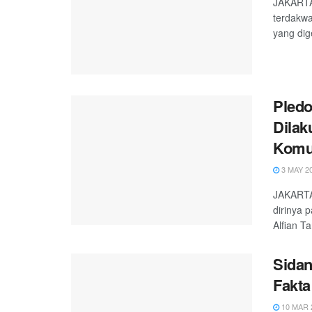
JAKARTA,
terdakwa
yang dige
Pledo
Dilak
Komu
3 MAY 2
JAKARTA
dirinya 
Alfian Ta
Sidan
Fakta
10 MAR 