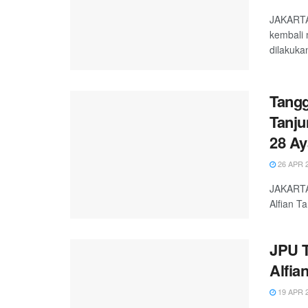
JAKARTA,
kembali 
dilakuka
Tangg
Tanju
28 Ay
26 APR 
JAKARTA
Alfian T
JPU T
Alfia
19 APR 