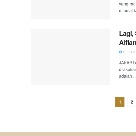
yang men
dimulai 
Lagi,
Alfia
1 FEB 2
JAKARTA,
dilakuka
adalah ..
1
2