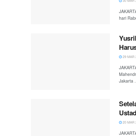
30 MAR 
JAKARTA,
hari Rab
Yusri
Haru
29 MAR 
JAKARTA,
Mahendra
Jakarta .
Setel
Ustad
20 MAR 
JAKARTA,