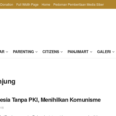
Donation
Full Width Page
Home
Pedoman Pemberitaan Media Siber
AR
PARENTING
CITIZENS
PANJIMART
GALERI
njung
esia Tanpa PKI, Menihilkan Komunisme
018