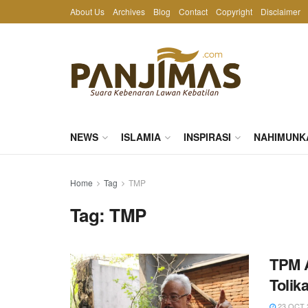
About Us
Archives
Blog
Contact
Copyright
Disclaimer
NEWS
ISLAMIA
INSPIRASI
NAHIMUNK
Home
Tag
TMP
Tag:
TMP
TPM A
Tolik
23 OCT 