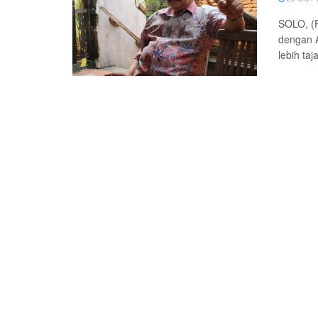
SOLO, (
dengan A
lebih ta