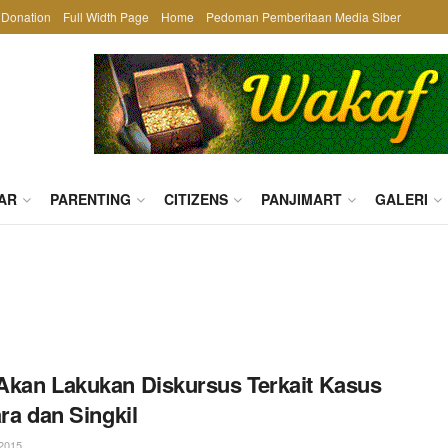
Donation
Full Width Page
Home
Pedoman Pemberitaan Media Siber
AR
PARENTING
CITIZENS
PANJIMART
GALERI
kan Lakukan Diskursus Terkait Kasus
ara dan Singkil
2015