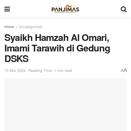
Home
Uncategorized
Syaikh Hamzah Al Omari,
Imami Tarawih di Gedung
DSKS
A
10 Mar 2024
Reading Time: 1 min read
A