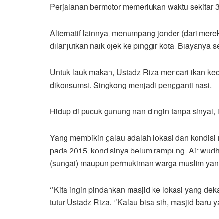
Perjalanan bermotor memerlukan waktu sekitar 3
Alternatif lainnya, menumpang jonder (dari mere
dilanjutkan naik ojek ke pinggir kota. Biayanya 
Untuk lauk makan, Ustadz Riza mencari ikan keci
dikonsumsi. Singkong menjadi pengganti nasi.
Hidup di pucuk gunung nan dingin tanpa sinyal, l
Yang membikin galau adalah lokasi dan kondis
pada 2015, kondisinya belum rampung. Air wudhu
(sungai) maupun permukiman warga muslim yang
‘’Kita ingin pindahkan masjid ke lokasi yang de
tutur Ustadz Riza. ‘’Kalau bisa sih, masjid bar