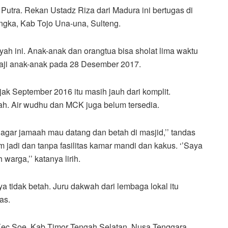
utra. Rekan Ustadz Riza dari Madura ini bertugas di
gka, Kab Tojo Una-una, Sulteng.
yah ini. Anak-anak dan orangtua bisa sholat lima waktu
ngaji anak-anak pada 28 Desember 2017.
 September 2016 itu masih jauh dari komplit.
ah. Air wudhu dan MCK juga belum tersedia.
, agar jamaah mau datang dan betah di masjid,’’ tandas
jadi dan tanpa fasilitas kamar mandi dan kakus. ‘’Saya
arga,’’ katanya lirih.
a tidak betah. Juru dakwah dari lembaga lokal itu
as.
Kec Soe, Kab Timor Tengah Selatan, Nusa Tenggara