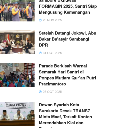
FORMAQIN 2025, Santri Siap
Mengusung Kemenangan
20 NOV 2025
Setelah Datangi Jokowi, Abu
Bakar Ba’asyir Sambangi
DPR
31 OCT 2025
Parade Berkisah Warnai
Semarak Hari Santri di
Ponpes Mutiara Qur’an Putri
Pracimantoro
27 OCT 2025
Dewan Syariah Kota
Surakarta Desak TRANS7
Minta Maaf, Terkait Konten
Merendahkan Kiai dan