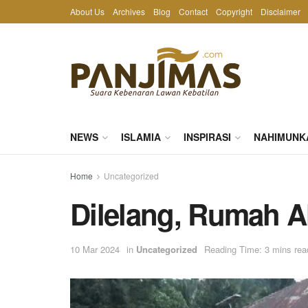
About Us
Archives
Blog
Contact
Copyright
Disclaimer
NEWS
ISLAMIA
INSPIRASI
NAHIMUNK
Home
Uncategorized
Dilelang, Rumah A
10 Mar 2024
in
Uncategorized
Reading Time: 3 mins rea