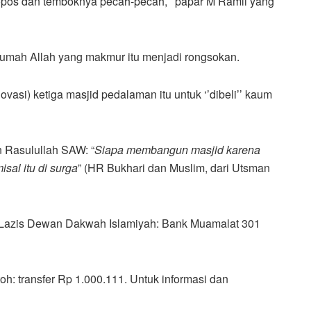
eropos dan temboknya pecah-pecah,’’ papar M Ramli yang
Rumah Allah yang makmur itu menjadi rongsokan.
si) ketiga masjid pedalaman itu untuk ‘’dibeli’’ kaum
 Rasulullah SAW: “
Siapa membangun masjid karena
al itu di surga
” (HR Bukhari dan Muslim, dari Utsman
g Lazis Dewan Dakwah Islamiyah: Bank Muamalat 301
h: transfer Rp 1.000.111. Untuk informasi dan