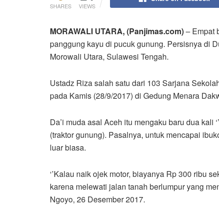
SHARES
VIEWS
MORAWALI U
T
ARA, (Panjimas.com)
– Empat 
panggung kayu di pucuk gunung. Persisnya di
Morowali Utara, Sulawesi Tengah.
Ustadz Riza salah satu dari 103 Sarjana Sekola
pada Kamis (28/9/2017) di Gedung Menara Dakwa
Da’i muda asal Aceh itu mengaku baru dua kali ‘
(traktor gunung). Pasalnya, untuk mencapai ibu
luar biasa.
‘’Kalau naik ojek motor, biayanya Rp 300 ribu sek
karena melewati jalan tanah berlumpur yang mena
Ngoyo, 26 Desember 2017.