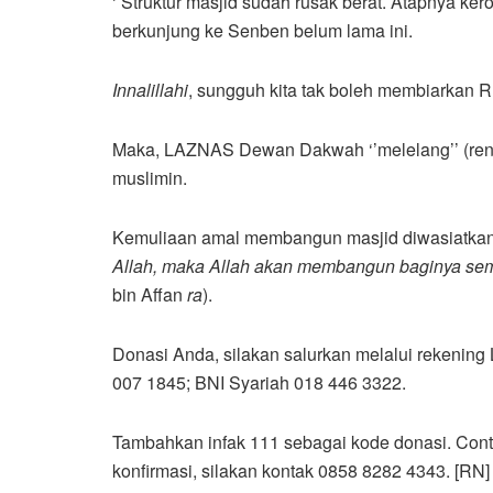
‘’Struktur masjid sudah rusak berat. Atapnya k
berkunjung ke Senben belum lama ini.
Innalillahi
, sungguh kita tak boleh membiarkan 
Maka, LAZNAS Dewan Dakwah ‘’melelang’’ (renova
muslimin.
Kemuliaan amal membangun masjid diwasiatkan
Allah, maka Allah akan membangun baginya semis
bin Affan
ra
).
Donasi Anda, silakan salurkan melalui rekenin
007 1845; BNI Syariah 018 446 3322.
Tambahkan infak 111 sebagai kode donasi. Conto
konfirmasi, silakan kontak 0858 8282 4343. [RN]