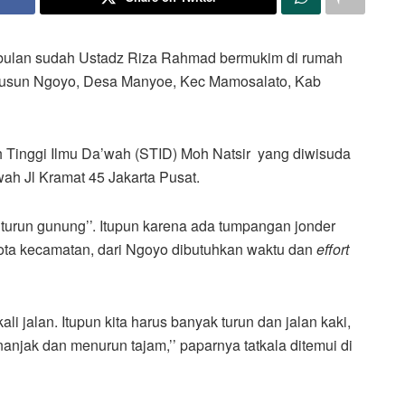
bulan sudah Ustadz Riza Rahmad bermukim di rumah
 Dusun Ngoyo, Desa Manyoe, Kec Mamosalato, Kab
h Tinggi Ilmu Da’wah (STID) Moh Natsir yang diwisuda
h Jl Kramat 45 Jakarta Pusat.
’turun gunung’’. Itupun karena ada tumpangan jonder
kota kecamatan, dari Ngoyo dibutuhkan waktu dan
effort
ali jalan. Itupun kita harus banyak turun dan jalan kaki,
njak dan menurun tajam,’’ paparnya tatkala ditemui di