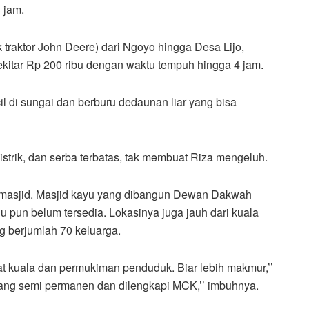
 jam.
k traktor John Deere) dari Ngoyo hingga Desa Lijo,
sekitar Rp 200 ribu dengan waktu tempuh hingga 4 jam.
l di sungai dan berburu dedaunan liar yang bisa
istrik, dan serba terbatas, tak membuat Riza mengeluh.
i masjid. Masjid kayu yang dibangun Dewan Dakwah
 pun belum tersedia. Lokasinya juga jauh dari kuala
 berjumlah 70 keluarga.
kat kuala dan permukiman penduduk. Biar lebih makmur,’’
u yang semi permanen dan dilengkapi MCK,’’ imbuhnya.