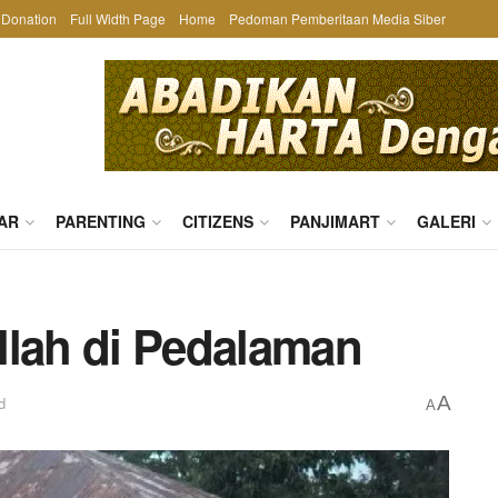
Donation
Full Width Page
Home
Pedoman Pemberitaan Media Siber
AR
PARENTING
CITIZENS
PANJIMART
GALERI
llah di Pedalaman
A
d
A