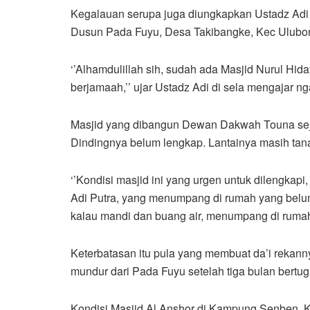
Kegalauan serupa juga diungkapkan Ustadz Adi P
Dusun Pada Fuyu, Desa Takibangke, Kec Ulubon
‘’Alhamdulillah sih, sudah ada Masjid Nurul Hida
berjamaah,’’ ujar Ustadz Adi di sela mengajar 
Masjid yang dibangun Dewan Dakwah Touna sejak
Dindingnya belum lengkap. Lantainya masih tan
‘’Kondisi masjid ini yang urgen untuk dilengkapi
Adi Putra, yang menumpang di rumah yang belum 
kalau mandi dan buang air, menumpang di rumah w
Keterbatasan itu pula yang membuat da’i rekanny
mundur dari Pada Fuyu setelah tiga bulan bertug
Kondisi Masjid Al Anshor di Kampung Senben, 