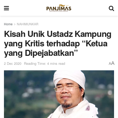
Home
NAHIMUNKAR
Kisah Unik Ustadz Kampung
yang Kritis terhadap “Ketua
yang Dipejabatkan”
A
2 Dec 2020
Reading Time: 4 mins read
A