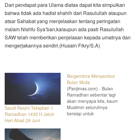
Dari pendapat para Ulama diatas dapat kita simpulkan
bahwa tidak ada hadist shahih dari Rasulullah ataupun
atsar Sahabat yang menjelaskan tentang peringatan
malam Nishfu Sya’ban,kalaupun ada pasti Rasulullah
SAW telah memberikan penjelasan kepada umatnya dan
mengerjakannya sendiri.(Husain Fikry/S.A)
Bergembira Menyambut
Bulan Mulia
(Panjimas.com) - Bulan
Ramadhan sebentar lagi
akan menyapa kita, kaum
Muslimin seluruhnya
Saudi Resmi Tetapkan 1
bersiap untuk
Ramadhan 1435 H Jatuh
menyambutnya dengan
Hari Ahad 29 Juni
suka cita dan mereka
menunggu dengan tidak
sabar berita tentang ru'yatul