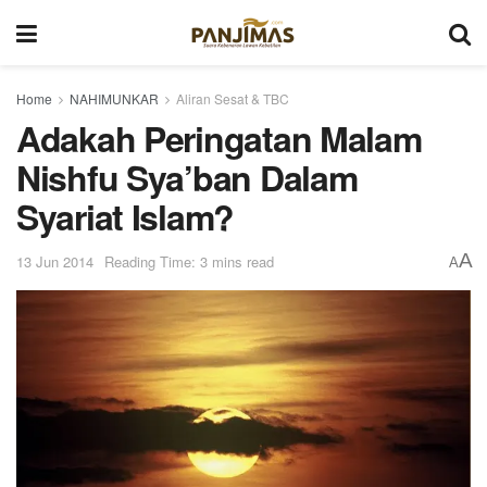
Home
NAHIMUNKAR
Aliran Sesat & TBC
Adakah Peringatan Malam
Nishfu Sya’ban Dalam
Syariat Islam?
A
13 Jun 2014
Reading Time: 3 mins read
A