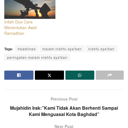
hilal sebagai tanda
masuknya Bulan
Ramadhan, bulan yang
penuh kemuliaan dan
Inilah Dua Cara
kebaikan. Hampir
Menentukan Awal
kebanyakan para da'i ketika
Ramadhan
sedang berceramah akan
datangnya bulan
Tags:
headlines
malam nishfu sya'ban
nishfu sya'ban
Ramadhan…
peringatan malam nishfu sya'ban
Previous Post
Mujahidin Irak:”Kami Tidak Akan Berhenti Sampai
Kami Menguasai Kota Baghdad”
Next Post