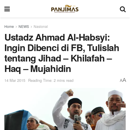
Home
NEWS
Nasional
Ustadz Ahmad Al-Habsyi:
Ingin Dibenci di FB, Tulislah
tentang Jihad – Khilafah –
Haq – Mujahidin
A
14 Mar 2015
Reading Time: 2 mins read
A