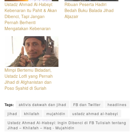
Ustadz Ahmad Al-Habsyi:
Ribuan Peserta Hadiri
Kebenaran itu Pahit & Akan
Bedah Buku Balada Jihad
Dibenci, Tapi Jangan
Aljazair
Pernah Berhenti
Mengatakan Kebenaran
Mimpi Bertemu Bidadari,
Ustadz Lotfi yang Pernah
Jihad di Afghanistan dan
Poso Syahid di Suriah
Tags:
aktivis dakwah dan jihad
FB dan Twitter
headlines
jihad
khilafah
mujahidin
ustadz ahmad al-habsyi
Ustadz Ahmad Al-Habsyi: Ingin Dibenci di FB Tulislah tentang
Jihad – Khilafah – Haq - Mujahidin