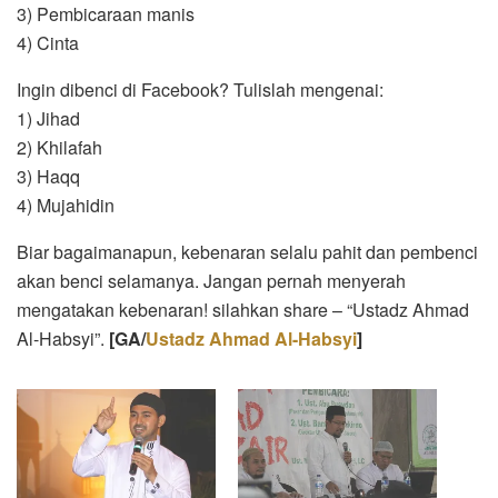
3) Pembicaraan manis
4) Cinta
Ingin dibenci di Facebook? Tulislah mengenai:
1) Jihad
2) Khilafah
3) Haqq
4) Mujahidin
Biar bagaimanapun, kebenaran selalu pahit dan pembenci
akan benci selamanya. Jangan pernah menyerah
mengatakan kebenaran! silahkan share – “Ustadz Ahmad
Al-Habsyi”.
[GA/
Ustadz Ahmad Al-Habsyi
]