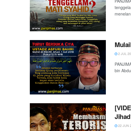
PANJIMA
tenggela
menelan 
Mulai
2 JUL 2
PANJIMA
bin Abdul
[VIDE
Jihad
22 JUN 