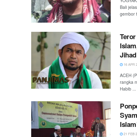
YOGYAKAR
Bali jel
gembor to
Teror
Islam
Jihad
16 APR 
ACEH (Pa
rangka m
Habib ...
Ponpe
Syami
Islam
21 FEB 