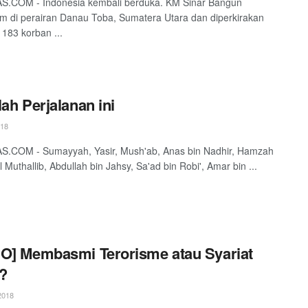
S.COM - Indonesia kembali berduka. KM Sinar Bangun
m di perairan Danau Toba, Sumatera Utara dan diperkirakan
183 korban ...
lah Perjalanan ini
018
S.COM - Sumayyah, Yasir, Mush'ab, Anas bin Nadhir, Hamzah
 Muthallib, Abdullah bin Jahsy, Sa'ad bin Robi', Amar bin ...
O] Membasmi Terorisme atau Syariat
?
2018