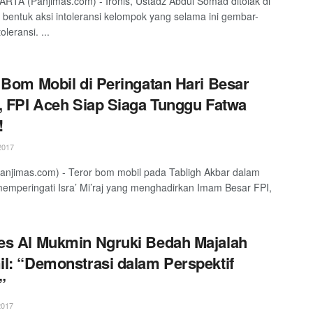
TA (Panjimas.com) - Ironis, Ustadz Abdul Somad ditolak di
as bentuk aksi intoleransi kelompok yang selama ini gembar-
leransi. ...
 Bom Mobil di Peringatan Hari Besar
, FPI Aceh Siap Siaga Tunggu Fatwa
!
2017
njimas.com) - Teror bom mobil pada Tabligh Akbar dalam
emperingati Isra’ Mi’raj yang menghadirkan Imam Besar FPI,
s Al Mukmin Ngruki Bedah Majalah
l: “Demonstrasi dalam Perspektif
”
2017