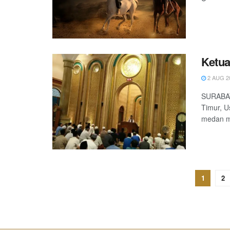
Ketua
2 AUG 2
SURABAYA
Timur, 
medan ma
1
2