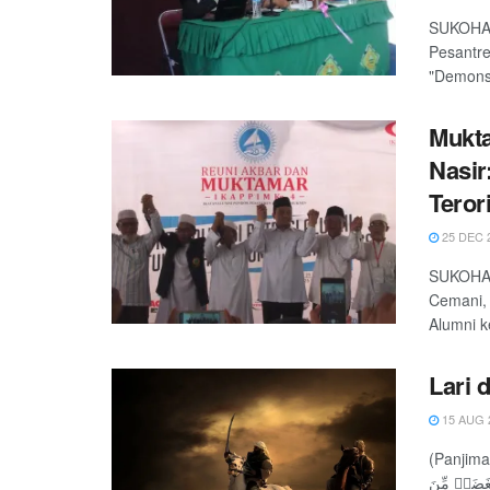
SUKOHAR
Pesantre
"Demonst
Mukta
Nasir
Teror
25 DEC 
SUKOHAR
Cemani, 
Alumni ke
Lari 
15 AUG 
(Panjimas.com) - A