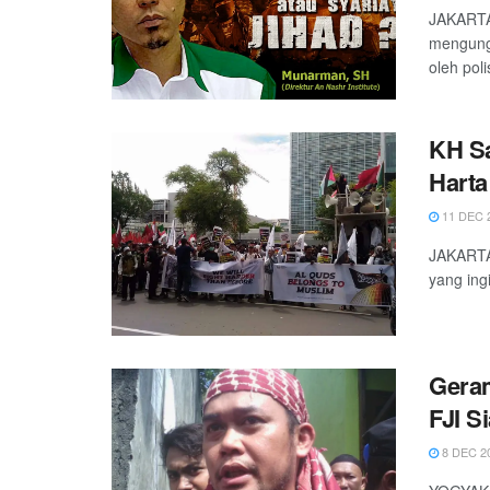
JAKARTA 
mengung
oleh poli
KH Sa
Harta
11 DEC 
JAKARTA 
yang ing
Geram
FJI S
8 DEC 2