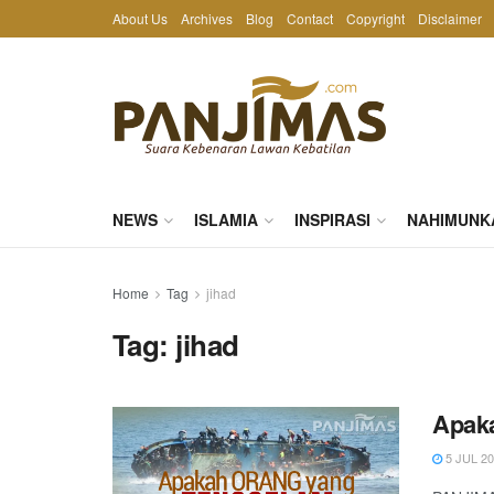
About Us
Archives
Blog
Contact
Copyright
Disclaimer
NEWS
ISLAMIA
INSPIRASI
NAHIMUNK
Home
Tag
jihad
Tag:
jihad
Apaka
5 JUL 2