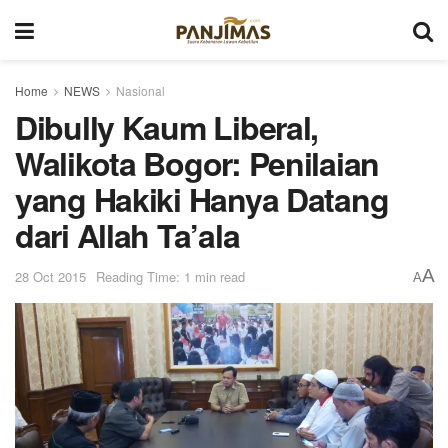
Home
NEWS
Nasional
Dibully Kaum Liberal,
Walikota Bogor: Penilaian
yang Hakiki Hanya Datang
dari Allah Ta’ala
A
28 Oct 2015
Reading Time: 1 min read
A