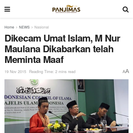
Home
NEWS
Nasional
Dikecam Umat Islam, M Nur
Maulana Dikabarkan telah
Meminta Maaf
A
19 Nov 2015
Reading Time: 2 mins read
A