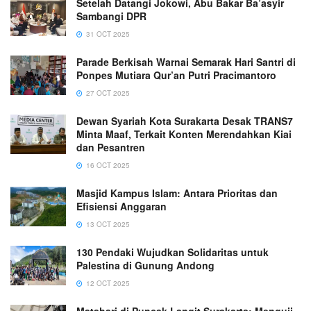
Setelah Datangi Jokowi, Abu Bakar Ba’asyir
Sambangi DPR
31 OCT 2025
Parade Berkisah Warnai Semarak Hari Santri di
Ponpes Mutiara Qur’an Putri Pracimantoro
27 OCT 2025
Dewan Syariah Kota Surakarta Desak TRANS7
Minta Maaf, Terkait Konten Merendahkan Kiai
dan Pesantren
16 OCT 2025
Masjid Kampus Islam: Antara Prioritas dan
Efisiensi Anggaran
13 OCT 2025
130 Pendaki Wujudkan Solidaritas untuk
Palestina di Gunung Andong
12 OCT 2025
Matahari di Puncak Langit Surakarta: Menguji