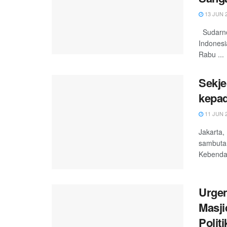
13 JUN 
Sudarno
Indonesi
Rabu ...
Sekje
kepa
11 JUN 
Jakarta,
sambuta
Kebenda
Urge
Masji
Politi