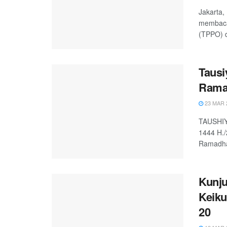
Jakarta,
membaca 
(TPPO) di
Tausi
Rama
23 MAR 
TAUSHI
1444 H./2023 M. هِالره حْمَنِالره حِيم
Ramadhan
Kunju
Keiku
20