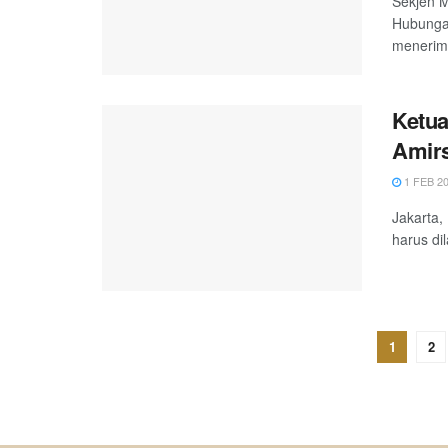
Sekjen 
Hubungan
menerima
Ketua
Amirs
1 FEB 2
Jakarta,
harus dil
1
2