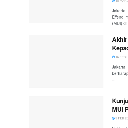
18 MAR 
Jakarta,
Effendi 
(MUI) di .
Akhir
Kepa
16 FEB 
Jakarta
berharap
...
Kunj
MUI 
3 FEB 2