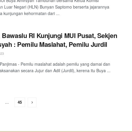
MUI Buya Amirsyah Tambunan bersama Ketua Komisi
 Luar Negari (HLN) Bunyan Saptomo berserta jajarannya
 kunjungan kehormatan dari ...
 Bawaslu RI Kunjungi MUI Pusat, Sekjen
yah : Pemilu Maslahat, Pemilu Jurdil
023
 Panjimas - Pemilu maslahat adalah pemilu yang damai dan
aksanakan secara Jujur dan Adil (Jurdil), kerena itu Buya ...
…
45