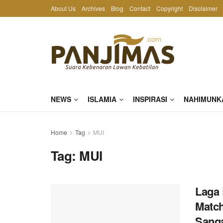
About Us
Archives
Blog
Contact
Copyright
Disclaimer
NEWS
ISLAMIA
INSPIRASI
NAHIMUNK
Home
Tag
MUI
Tag:
MUI
Laga 
Match
Sanga