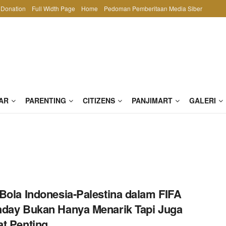
Donation
Full Width Page
Home
Pedoman Pemberitaan Media Siber
AR
PARENTING
CITIZENS
PANJIMART
GALERI
Bola Indonesia-Palestina dalam FIFA
day Bukan Hanya Menarik Tapi Juga
t Penting