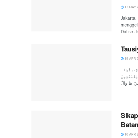
17 MAY 
Jakarta,
menggel
Dai se-J
Tausi
19 APR 
وَسَارِعُوٓا۟إِلَىٰمَغْفِرَةٍ ِمن رَّ ِبكُمْوَجَنَّةٍعَرْضُهَا
لَْرْضُأُعِدَّتْلِلْمُتَّقِينَ
Sikap
Batam
10 APR 