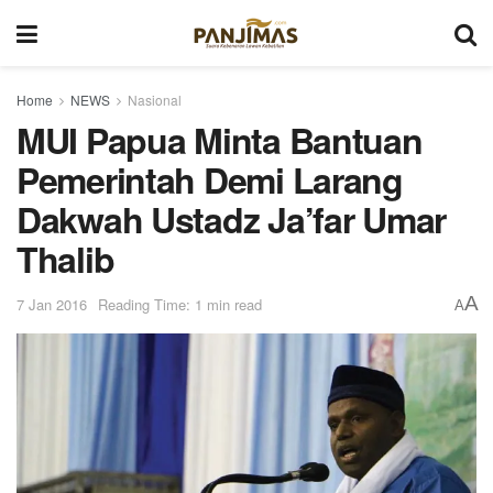
Home
NEWS
Nasional
MUI Papua Minta Bantuan
Pemerintah Demi Larang
Dakwah Ustadz Ja’far Umar
Thalib
A
7 Jan 2016
Reading Time: 1 min read
A