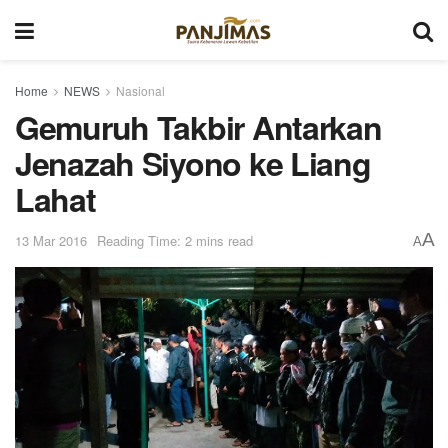
Home
NEWS
Nasional
Gemuruh Takbir Antarkan
Jenazah Siyono ke Liang
Lahat
A
13 Mar 2016
Reading Time: 2 mins read
A