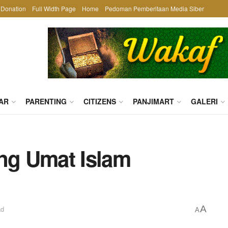
Donation
Full Width Page
Home
Pedoman Pemberitaan Media Siber
AR
PARENTING
CITIZENS
PANJIMART
GALERI
ang Umat Islam
A
ad
A