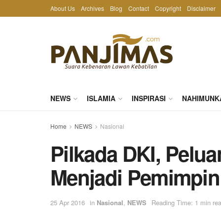
About Us
Archives
Blog
Contact
Copyright
Disclaimer
NEWS
ISLAMIA
INSPIRASI
NAHIMUNK
Home
NEWS
Nasional
Pilkada DKI, Pelu
Menjadi Pemimpin
25 Apr 2016
in
Nasional
,
NEWS
Reading Time: 1 min re