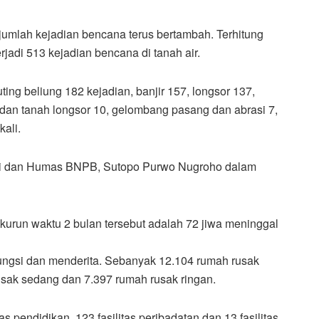
umlah kejadian bencana terus bertambah. Terhitung
rjadi 513 kejadian bencana di tanah air.
uting beliung 182 kejadian, banjir 157, longsor 137,
 dan tanah longsor 10, gelombang pasang dan abrasi 7,
ali.
asi dan Humas BNPB, Sutopo Purwo Nugroho dalam
urun waktu 2 bulan tersebut adalah 72 jiwa meninggal
ngungsi dan menderita. Sebanyak 12.104 rumah rusak
rusak sedang dan 7.397 rumah rusak ringan.
tas pendidikan, 123 fasilitas peribadatan dan 13 fasilitas