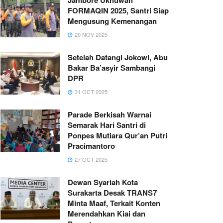
FORMAQIN 2025, Santri Siap
Mengusung Kemenangan
20 NOV 2025
Setelah Datangi Jokowi, Abu
Bakar Ba’asyir Sambangi
DPR
31 OCT 2025
Parade Berkisah Warnai
Semarak Hari Santri di
Ponpes Mutiara Qur’an Putri
Pracimantoro
27 OCT 2025
Dewan Syariah Kota
Surakarta Desak TRANS7
Minta Maaf, Terkait Konten
Merendahkan Kiai dan