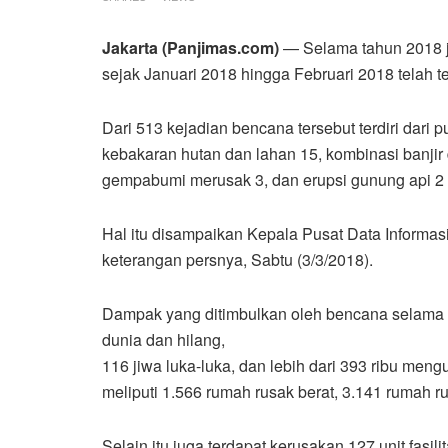
Jakarta (Panjimas.com)
— Selama tahun 2018 j
sejak Januari 2018 hingga Februari 2018 telah te
Dari 513 kejadian bencana tersebut terdiri dari p
kebakaran hutan dan lahan 15, kombinasi banjir
gempabumi merusak 3, dan erupsi gunung api 2 k
Hal itu disampaikan Kepala Pusat Data Inform
keterangan persnya, Sabtu (3/3/2018).
Dampak yang ditimbulkan oleh bencana selama k
dunia dan hilang,
116 jiwa luka-luka, dan lebih dari 393 ribu me
meliputi 1.566 rumah rusak berat, 3.141 rumah 
Selain itu juga terdapat kerusakan 127 unit fasili