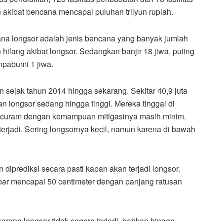
 akibat bencana mencapai puluhan trilyun rupiah.
ana longsor adalah jenis bencana yang banyak jumlah
hilang akibat longsor. Sedangkan banjir 18 jiwa, puting
empabumi 1 jiwa.
sejak tahun 2014 hingga sekarang. Sekitar 40,9 juta
an longsor sedang hingga tinggi. Mereka tinggal di
g curam dengan kemampuan mitigasinya masih minim.
terjadi. Sering longsornya kecil, namun karena di bawah
 diprediksi secara pasti kapan akan terjadi longsor.
bar mencapai 50 centimeter dengan panjang ratusan
ena longsor tidak segera terjadi, bahkan hingga