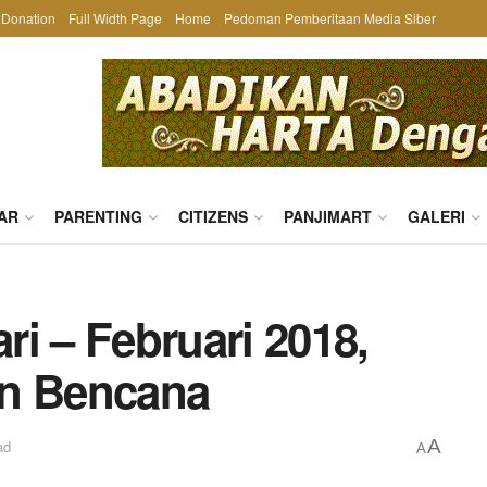
Donation
Full Width Page
Home
Pedoman Pemberitaan Media Siber
AR
PARENTING
CITIZENS
PANJIMART
GALERI
i – Februari 2018,
an Bencana
A
ad
A