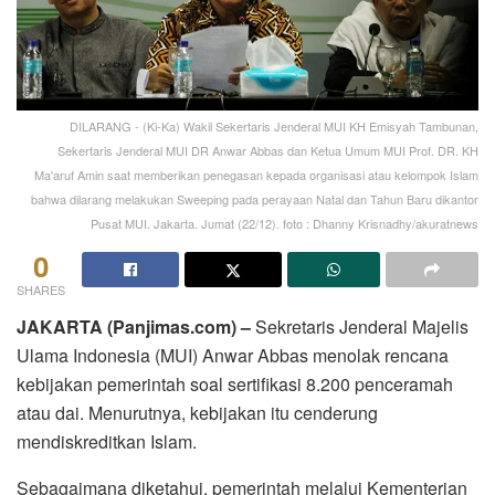
DILARANG - (Ki-Ka) Wakil Sekertaris Jenderal MUI KH Emisyah Tambunan,
Sekertaris Jenderal MUI DR Anwar Abbas dan Ketua Umum MUI Prof. DR. KH
Ma'aruf Amin saat memberikan penegasan kepada organisasi atau kelompok Islam
bahwa dilarang melakukan Sweeping pada perayaan Natal dan Tahun Baru dikantor
Pusat MUI. Jakarta. Jumat (22/12). foto : Dhanny Krisnadhy/akuratnews
0
SHARES
JAKARTA (Panjimas.com) –
Sekretaris Jenderal Majelis
Ulama Indonesia (MUI) Anwar Abbas menolak rencana
kebijakan pemerintah soal sertifikasi 8.200 penceramah
atau dai. Menurutnya, kebijakan itu cenderung
mendiskreditkan Islam.
Sebagaimana diketahui, pemerintah melalui Kementerian