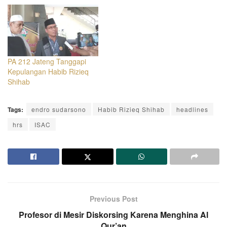
PA 212 Jateng Tanggapi
Kepulangan Habib Rizieq
Shihab
Tags:
endro sudarsono
Habib Rizieq Shihab
headlines
hrs
ISAC
Previous Post
Profesor di Mesir Diskorsing Karena Menghina Al
Qur’an