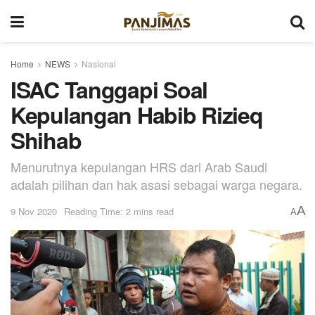
Home
NEWS
Nasional
ISAC Tanggapi Soal
Kepulangan Habib Rizieq
Shihab
Menurutnya kepulangan HRS dari Arab Saudi
adalah pilihan dan hak asasi sebagai warga negara.
A
9 Nov 2020
Reading Time: 2 mins read
A