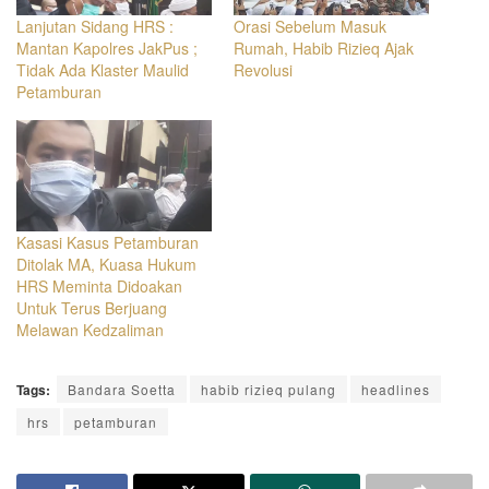
Lanjutan Sidang HRS :
Orasi Sebelum Masuk
Mantan Kapolres JakPus ;
Rumah, Habib Rizieq Ajak
Tidak Ada Klaster Maulid
Revolusi
Petamburan
Kasasi Kasus Petamburan
Ditolak MA, Kuasa Hukum
HRS Meminta Didoakan
Untuk Terus Berjuang
Melawan Kedzaliman
Tags:
Bandara Soetta
habib rizieq pulang
headlines
hrs
petamburan