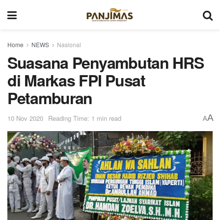
Home
NEWS
Nasional
Suasana Penyambutan HRS
di Markas FPI Pusat
Petamburan
A
10 Nov 2020
Reading Time: 1 min read
A