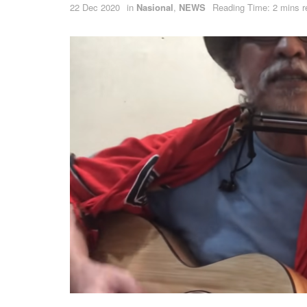
22 Dec 2020
in
Nasional
,
NEWS
Reading Time: 2 mins r