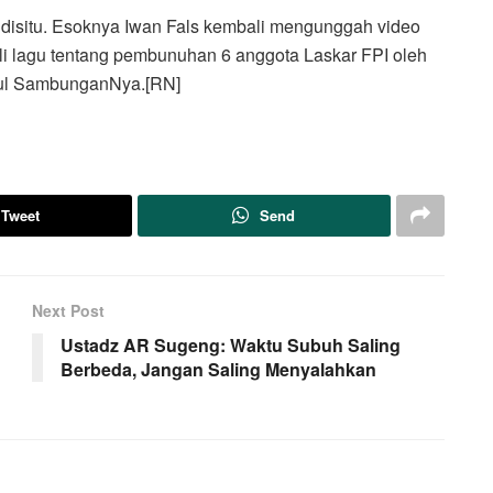
ti disitu. Esoknya Iwan Fals kembali mengunggah video
li lagu tentang pembunuhan 6 anggota Laskar FPI oleh
judul SambunganNya.[RN]
Tweet
Send
Next Post
Ustadz AR Sugeng: Waktu Subuh Saling
Berbeda, Jangan Saling Menyalahkan