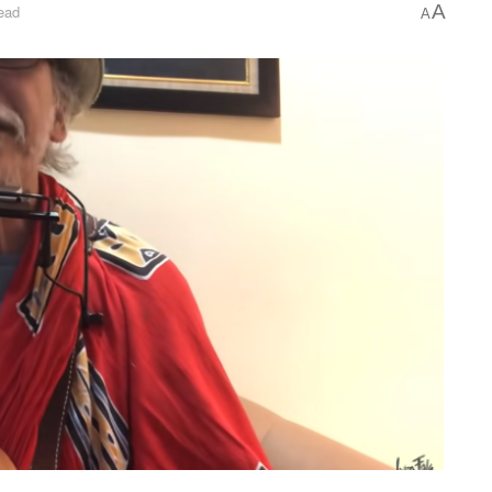
A
ead
A