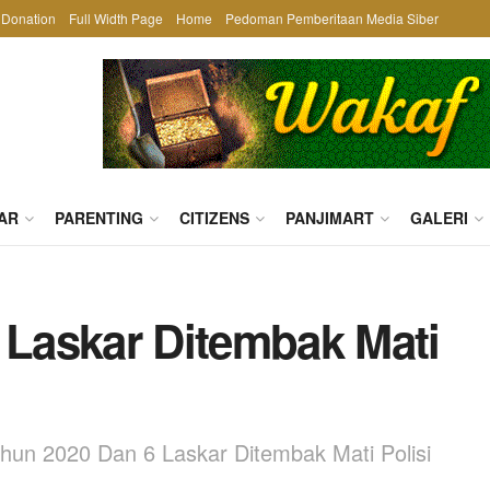
Donation
Full Width Page
Home
Pedoman Pemberitaan Media Siber
AR
PARENTING
CITIZENS
PANJIMART
GALERI
 Laskar Ditembak Mati
ahun 2020 Dan 6 Laskar Ditembak Mati Polisi