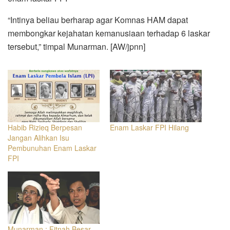
“Intinya beliau berharap agar Komnas HAM dapat
membongkar kejahatan kemanusiaan terhadap 6 laskar
tersebut,” timpal Munarman. [AW/jpnn]
Habib Rizieq Berpesan
Enam Laskar FPI Hilang
Jangan Alihkan Isu
Pembunuhan Enam Laskar
FPI
Munarman : Fitnah Besar