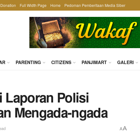
Donation
Full Width Page
Home
Pedoman Pemberitaan Media Siber
AR
PARENTING
CITIZENS
PANJIMART
GALERI
i Laporan Polisi
an Mengada-ngada
A
ead
A