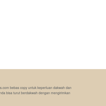
jimas.com bebas copy untuk keperluan dakwah dan
nda bisa turut berdakwah dengan mengirimkan