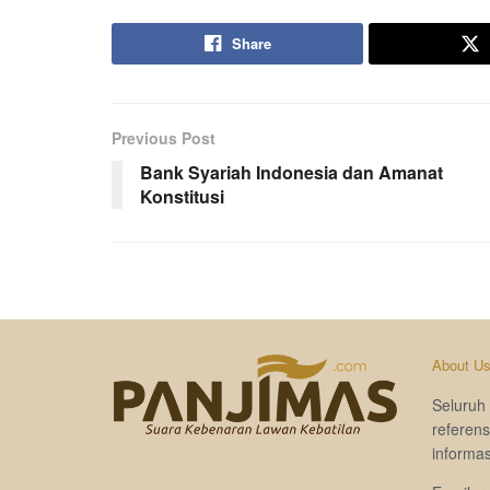
Share
Previous Post
Bank Syariah Indonesia dan Amanat
Konstitusi
About U
Seluruh 
referen
informas