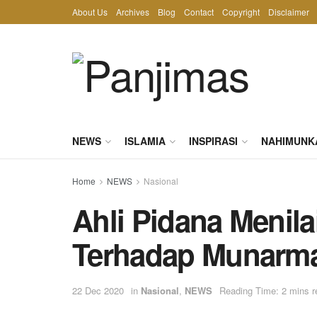
About Us
Archives
Blog
Contact
Copyright
Disclaimer
NEWS
ISLAMIA
INSPIRASI
NAHIMUNK
Home
NEWS
Nasional
Ahli Pidana Menila
Terhadap Munarm
22 Dec 2020
in
Nasional
,
NEWS
Reading Time: 2 mins r