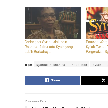
Dedengkot Syiah Jalaluddin
Ratusan Warg
Rakhmat Sebut ada Syiah yang
Syi’ah Tuntut
Lebih Berbahaya
Pergerakan Sy
Tags:
Djalaludin Rakhmat
headlines
Syiah
Share
Previous Post