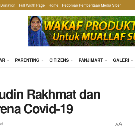
Donation
Full Width Page
Home
Pedoman Pemberitaan Media Siber
AR
PARENTING
CITIZENS
PANJIMART
GALERI
ludin Rakhmat dan
rena Covid-19
A
ad
A