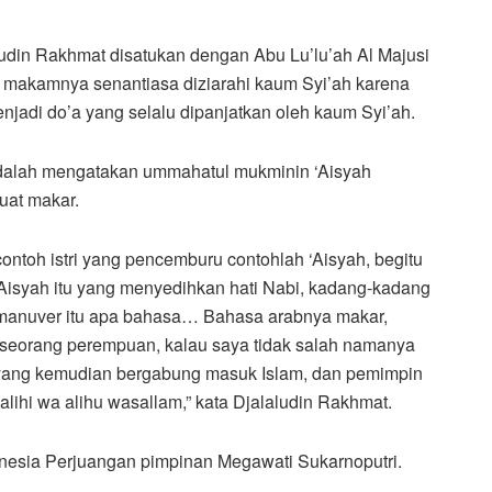
din Rakhmat disatukan dengan Abu Lu’lu’ah Al Majusi
makamnya senantiasa diziarahi kaum Syi’ah karena
adi do’a yang selalu dipanjatkan oleh kaum Syi’ah.
adalah mengatakan ummahatul mukminin ‘Aisyah
uat makar.
ontoh istri yang pencemburu contohlah ‘Aisyah, begitu
Aisyah itu yang menyedihkan hati Nabi, kadang-kadang
manuver itu apa bahasa… Bahasa arabnya makar,
 seorang perempuan, kalau saya tidak salah namanya
 yang kemudian bergabung masuk Islam, dan pemimpin
lihi wa alihu wasallam,” kata Djalaludin Rakhmat.
donesia Perjuangan pimpinan Megawati Sukarnoputri.