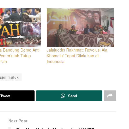
a Bandung Demo Anti
Jalaluddin Rakhmat: Revolusi Ala
 Pemerintah Tutup
Khomeini Tepat Dilakukan di
i’ah
Indonesia
tajul muluk
Tweet
Send
Next Post