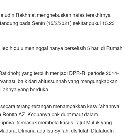
laludin Rakhmat menghebuskan nafas terakhirnya
andung pada Senin (15/2/2021) sekitar pukul 15.23
 lebih dulu meninggal hanya berselisih 5 hari di Rumah
Rafidhoh) yang terpilih menjadi DPR-RI periode 2014-
variasi, baik dari ahlussunnah yang mengungkapkan
yi’ahnya yang berduka.
i secara terang-terangan menampakkan kesyi’ahannya
ia Renita AZ. Keduanya bak duet maut dalam
upnya, termasuk membela kasus Tajul Muluk yang
adura. Dimana ada isu Syi’ah, disitulah Djalaludin