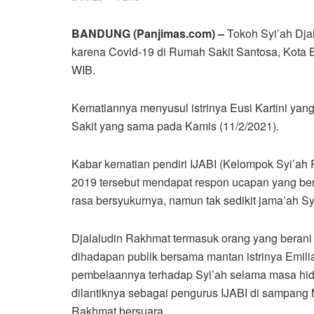
BANDUNG (Panjimas.com) –
Tokoh Syi’ah Dja
karena Covid-19 di Rumah Sakit Santosa, Kota B
WIB.
Kematiannya menyusul istrinya Eusi Kartini yang
Sakit yang sama pada Kamis (11/2/2021).
Kabar kematian pendiri IJABI (Kelompok Syi’ah 
2019 tersebut mendapat respon ucapan yang ber
rasa bersyukurnya, namun tak sedikit jama’ah S
Djalaludin Rakhmat termasuk orang yang beran
dihadapan publik bersama mantan istrinya Emil
pembelaannya terhadap Syi’ah selama masa hid
dilantiknya sebagai pengurus IJABI di sampang M
Rakhmat bersuara.