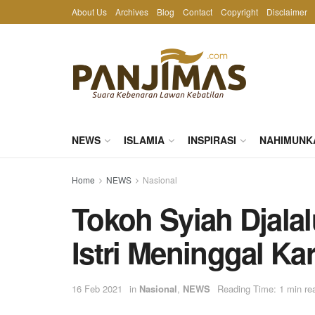
About Us
Archives
Blog
Contact
Copyright
Disclaimer
NEWS
ISLAMIA
INSPIRASI
NAHIMUNK
Home
NEWS
Nasional
Tokoh Syiah Djala
Istri Meninggal Ka
16 Feb 2021
in
Nasional
,
NEWS
Reading Time: 1 min re