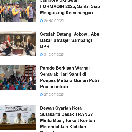
FORMAQIN 2025, Santri Siap
Mengusung Kemenangan
20 NOV 2025
Setelah Datangi Jokowi, Abu
Bakar Ba’asyir Sambangi
DPR
31 OCT 2025
Parade Berkisah Warnai
Semarak Hari Santri di
Ponpes Mutiara Qur’an Putri
Pracimantoro
27 OCT 2025
Dewan Syariah Kota
Surakarta Desak TRANS7
Minta Maaf, Terkait Konten
Merendahkan Kiai dan