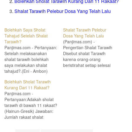
Bolehkah Sholat Tarawih Kurang Dari 11 Rakaat?
Shalat Tarawih Pelebur Dosa Yang Telah Lalu
Bolehkah Saya Sholat
Shalat Tarawih Pelebur
Tahajud Setelah Shalat
Dosa Yang Telah Lalu
Tarawih?
(Panjimas.com) -
Panjimas.com - Pertanyaan:
Pengertian Shalat Tarawih
Setelah melaksanakan
Disebut shalat Tarawih
shalat tarawih bolehkah
karena orang-orang
saya melakukan shalat
beristirahat setiap selesai
tahajud?.(Eni - Ambon)
empat rakaat Tarawih
Jawaban: Hukum
berarti Qiyamu Ramadhan
Bolehkah Sholat Tarawih
melaksanakan shalat
di awal malam,ada yang
Kurang Dari 11 Rakaat?
tahajud setelah shalat
mengatakan:”Taarawih di
Panjimas.com -
tarawih banyak ulama yang
bulan Ramadhan karena
Pertanyaan:Adakah sholat
berpendapat bahwa hal itu
orang-orang beristirahat
tarawih di bawah 11 rakaat?
di perbolehkan,namun
setiap dua salam”.
(Hainun-Gresik) Jawaban:
bagaimanakah cara
Rasulullah mengerjakan
Jumlah rakaat shalat
melakukan shalat tahajud
shalat tarawih empat rakaat
tarawih tidak dibatasi dan
setelah shalat tarawih?
empat rakaat sesuai
tidak boleh juga di
bukankah dia akan shalat
dengan hadist Aisyah yang