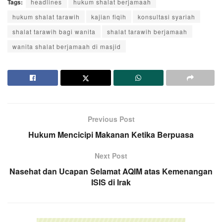
Tags:
headlines
hukum shalat berjamaah
ubah,hanya saja Rasulullah
witir 2 kali dalam satu
diriwayatkan oleh Bukhari
pernah bersabda: صلاة الليل
malam? Ada…
(Kitab:at-Tahajud…
hukum shalat tarawih
kajian fiqih
konsultasi syariah
مثنى مثنى فإذا خشي أحدكم
shalat tarawih bagi wanita
shalat tarawih berjamaah
الصبح صلى ركعة واحدة توتر
له ما قد صلي “Shalat malam
wanita shalat berjamaah di masjid
itu dikerjakan dua rakaat
dua rakaat.…
Previous Post
Hukum Mencicipi Makanan Ketika Berpuasa
Next Post
Nasehat dan Ucapan Selamat AQIM atas Kemenangan
ISIS di Irak