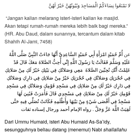
لا تَمْنَعُوا نِسَاءَكُمْ الْمَسَاجِدَ وَبُيُوتُهُنَّ خَيْرٌ لَهُنَّ
“Jangan kalian melarang isteri-isteri kalian ke masjid.
Akan tetapi rumah-rumah mereka lebih baik bagi mereka.”
(HR. Abu Daud, dalam sunannya, tercantum dalam kitab
Shahih Al-Jami, 7458)
عن
أُمِّ حُمَيْدٍ امْرَأَةِ أَبِي حُمَيْدٍ السَّاعِدِيِّ أَنَّهَا جَاءَتْ النَّبِيَّ صَلَّى اللَّهُ
عَلَيْهِ وَسَلَّمَ فَقَالَتْ يَا رَسُولَ اللَّهِ إِنِّي أُحِبُّ الصَّلاةَ مَعَكَ قَالَ قَدْ
عَلِمْتُ أَنَّكِ تُحِبِّينَ الصَّلاةَ مَعِي وَصَلاتُكِ فِي بَيْتِكِ خَيْرٌ لَكِ مِنْ صَلاتِكِ
فِي حُجْرَتِكِ وَصَلاتُكِ فِي حُجْرَتِكِ خَيْرٌ مِنْ صَلاتِكِ فِي دَارِكِ وَصَلاتُكِ
فِي دَارِكِ خَيْرٌ لَكِ مِنْ صَلاتِكِ فِي مَسْجِدِ قَوْمِكِ وَصَلاتُكِ فِي مَسْجِدِ
قَوْمِكِ خَيْرٌ لَكِ مِنْ صَلاتِكِ فِي مَسْجِدِي قَالَ فَأَمَرَتْ فَبُنِيَ لَهَا
مَسْجِدٌ فِي أَقْصَى شَيْءٍ مِنْ بَيْتِهَا وَأَظْلَمِهِ فَكَانَتْ تُصَلِّي فِيهِ حَتَّى
لَقِيَتْ اللَّهَ عَزَّ وَجَلَّ . رواه الإمام أحمد ورجال إسناده ثقات
Dari Ummu Humaid, isteri Abu Humaid As-Sa’idy,
sesungguhnya beliau datang (menemui) Nabi
shallallahu