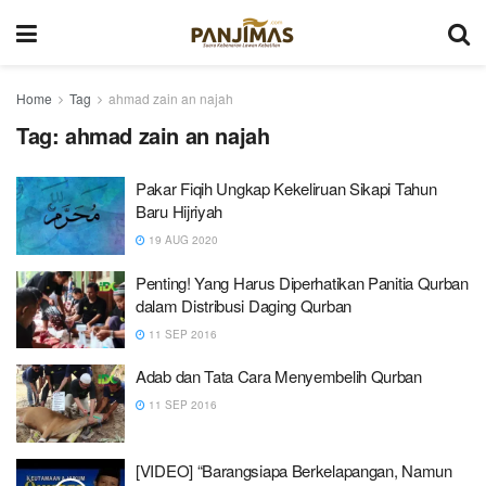
Home
Tag
ahmad zain an najah
Tag:
ahmad zain an najah
Pakar Fiqih Ungkap Kekeliruan Sikapi Tahun
Baru Hijriyah
19 AUG 2020
Penting! Yang Harus Diperhatikan Panitia Qurban
dalam Distribusi Daging Qurban
11 SEP 2016
Adab dan Tata Cara Menyembelih Qurban
11 SEP 2016
[VIDEO] “Barangsiapa Berkelapangan, Namun