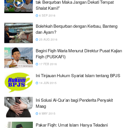
tak Berqurban Maka Jangan Dekati Tempat
Shalat Kami!”
6 SEP 2016
Bolehkah Berqurban dengan Kerbau, Banteng
dan Ayam?
25 AUG 2016
Begini Fiqih Waria Menurut Direktur Pusat Kajian
Fiqih (PUSKAFI)
17 FEB 2016
Ini Tinjauan Hukum Syariat Islam tentang BPJS
14 JUN 2015
Ini Solusi Al-Qur’an bagi Penderita Penyakit
Maag
8 MAY 2015
Pakar Fiqih: Umat Islam Hanya Teladani