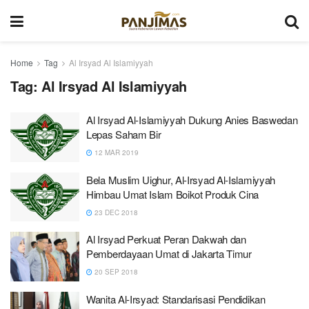
Home
Tag
Al Irsyad Al Islamiyyah
Tag:
Al Irsyad Al Islamiyyah
Al Irsyad Al-Islamiyyah Dukung Anies Baswedan
Lepas Saham Bir
12 MAR 2019
Bela Muslim Uighur, Al-Irsyad Al-Islamiyyah
Himbau Umat Islam Boikot Produk Cina
23 DEC 2018
Al Irsyad Perkuat Peran Dakwah dan
Pemberdayaan Umat di Jakarta Timur
20 SEP 2018
Wanita Al-Irsyad: Standarisasi Pendidikan