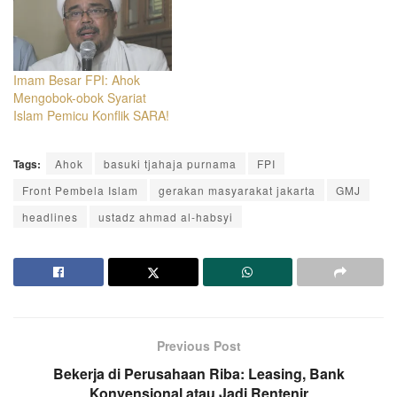
Imam Besar FPI: Ahok
Mengobok-obok Syariat
Islam Pemicu Konflik SARA!
Tags:
Ahok
basuki tjahaja purnama
FPI
Front Pembela Islam
gerakan masyarakat jakarta
GMJ
headlines
ustadz ahmad al-habsyi
Previous Post
Bekerja di Perusahaan Riba: Leasing, Bank
Konvensional atau Jadi Rentenir