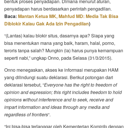
bentuk proses penyadapan. Dimana menurut aturan,
penyadapan harus berdasarkan perintah pengadilan.
Baca:
Mantan Ketua MK, Mahfud MD: Media Tak Bisa
Diblokir Kalau Gak Ada Izin Pengadilan
)
“(Lantas) kalau blokir situs, dasarnya apa? Siapa yang
bisa menentukan mana yang baik, haram, halal, porno,
teroris tanpa salah? Mungkin (ia) harus punya kemampuan
seperti nabi,” ungkap Onno, pada Selasa (31/3/2015).
Onno menegaskan, akses ke informasi merupakan HAM
yang dilindungi suatu deklarasi. Berikut potongan dari
deklarasi tersebut, “
Everyone has the right to freedom of
opinion and expression; this right includes freedom to hold
opinions without interference and to seek, receive and
impart information and ideas through any media and
regardless of frontiers
“.
“Ini bisa-bisa terlanggar oleh Kementerian Kominfo dengan