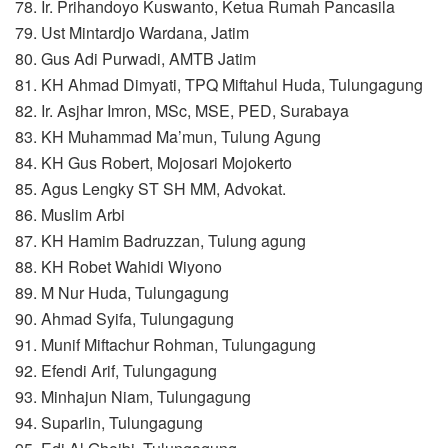
78. Ir. Prihandoyo Kuswanto, Ketua Rumah Pancasila
79. Ust Mintardjo Wardana, Jatim
80. Gus Adi Purwadi, AMTB Jatim
81. KH Ahmad Dimyati, TPQ Miftahul Huda, Tulungagung
82. Ir. Asjhar Imron, MSc, MSE, PED, Surabaya
83. KH Muhammad Ma’mun, Tulung Agung
84. KH Gus Robert, Mojosari Mojokerto
85. Agus Lengky ST SH MM, Advokat.
86. Muslim Arbi
87. KH Hamim Badruzzan, Tulung agung
88. KH Robet Wahidi Wiyono
89. M Nur Huda, Tulungagung
90. Ahmad Syifa, Tulungagung
91. Munif Miftachur Rohman, Tulungagung
92. Efendi Arif, Tulungagung
93. Minhajun Niam, Tulungagung
94. Suparlin, Tulungagung