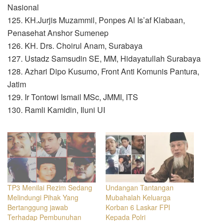
Nasional
125. KH.Jurjis Muzammil, Ponpes Al Is’af Klabaan,
Penasehat Anshor Sumenep
126. KH. Drs. Choirul Anam, Surabaya
127. Ustadz Samsudin SE, MM, Hidayatullah Surabaya
128. Azhari Dipo Kusumo, Front Anti Komunis Pantura,
Jatim
129. Ir Tontowi Ismail MSc, JMMI, ITS
130. Ramli Kamidin, Iluni UI
TP3 Menilai Rezim Sedang
Undangan Tantangan
Melindungi Pihak Yang
Mubahalah Keluarga
Bertanggung jawab
Korban 6 Laskar FPI
Terhadap Pembunuhan
Kepada Polri