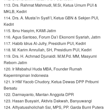
113. Drs. Rahmat Mahmudi, M.Si, Ketua Umum PUI &
MKLB, Kediri
114. Drs. A. Musta’in Syafi’I, Ketua GBN & Sekjen PUI,
Kediri
115. Ibnu Hasyim, KAMI Jatim
116. Agus Santoso, Forum Da’i Ekonomi Syariah, Jatim
117. Habib Idrus Al-Jufry, Presidium PUI, Kediri
118. M. Karim Amrullah, SH, Presidium PUI, Kediri
119. Drs. H. Achmad Djunaidi. M.M.Pd. MM, Masyumi
Reborn Jatim
120. Ir Misbahul Huda MBA, Founder Rumah
Kepemimpinan Indonesia
121. Ir HM Yacob Chudory, Ketua Dewas DPP Pribumi
Bersatu
122. Darmayanto, Mantan Anggota DPR
123. Hasan Busyairi, Aktivis Dakwah, Banyuwangi
124. Alfiyatussholichah Ssi, MPS, PP. Garda Bumi Putera