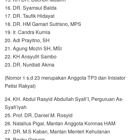
16. DR. Syamsul Balda
17. DR. Taufik Hidayat
18. DR. HM Gamari Sutrisno, MPS
19. Ir. Candra Kurnia
20. Adi Prayitno, SH
21. Agung Mozin SH, MSi
22. KH Ansyufri Sambo
23. DR. Nurdiati Akma
(Nomor 1 s.d 23 merupakan Anggota TP3 dan Inisiator
Petisi Rakyat)
24. KH. Abdul Rasyid Abdullah Syafi’I, Perguruan As-
Syafi’iyah
25. Prof. DR. Daniel M. Rosyid
26. Natalius Pigai, Mantan Anggota Komnas HAM
27. DR. M.S Kaban, Mantan Menteri Kehutanan
28. Rocky Gerung