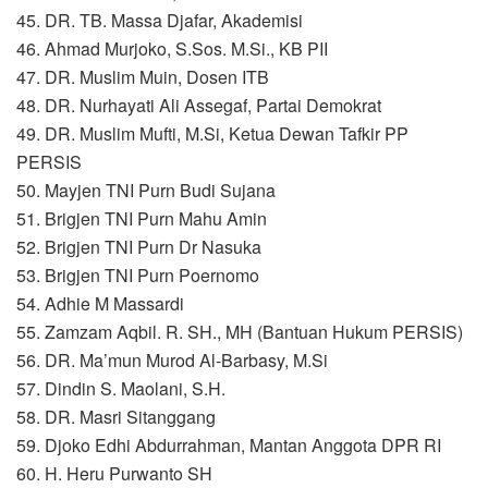
45. DR. TB. Massa Djafar, Akademisi
46. Ahmad Murjoko, S.Sos. M.Si., KB PII
47. DR. Muslim Muin, Dosen ITB
48. DR. Nurhayati Ali Assegaf, Partai Demokrat
49. DR. Muslim Mufti, M.Si, Ketua Dewan Tafkir PP
PERSIS
50. Mayjen TNI Purn Budi Sujana
51. Brigjen TNI Purn Mahu Amin
52. Brigjen TNI Purn Dr Nasuka
53. Brigjen TNI Purn Poernomo
54. Adhie M Massardi
55. Zamzam Aqbil. R. SH., MH (Bantuan Hukum PERSIS)
56. DR. Ma’mun Murod Al-Barbasy, M.Si
57. Dindin S. Maolani, S.H.
58. DR. Masri Sitanggang
59. Djoko Edhi Abdurrahman, Mantan Anggota DPR RI
60. H. Heru Purwanto SH