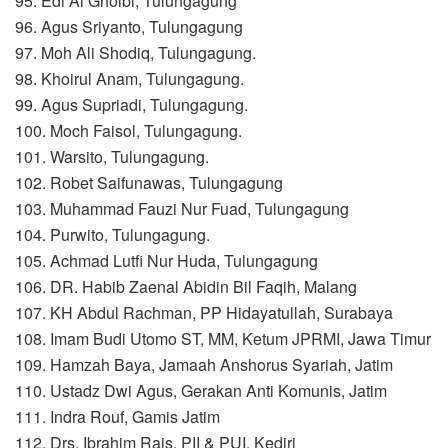
95. Edi Al Ghoibi, Tulungagung
96. Agus Sriyanto, Tulungagung
97. Moh Ali Shodiq, Tulungagung.
98. Khoirul Anam, Tulungagung.
99. Agus Supriadi, Tulungagung.
100. Moch Faisol, Tulungagung.
101. Warsito, Tulungagung.
102. Robet Saifunawas, Tulungagung
103. Muhammad Fauzi Nur Fuad, Tulungagung
104. Purwito, Tulungagung.
105. Achmad Lutfi Nur Huda, Tulungagung
106. DR. Habib Zaenal Abidin Bil Faqih, Malang
107. KH Abdul Rachman, PP Hidayatullah, Surabaya
108. Imam Budi Utomo ST, MM, Ketum JPRMI, Jawa Timur
109. Hamzah Baya, Jamaah Anshorus Syariah, Jatim
110. Ustadz Dwi Agus, Gerakan Anti Komunis, Jatim
111. Indra Rouf, Gamis Jatim
112. Drs. Ibrahim Rais, PII & PUI, Kediri